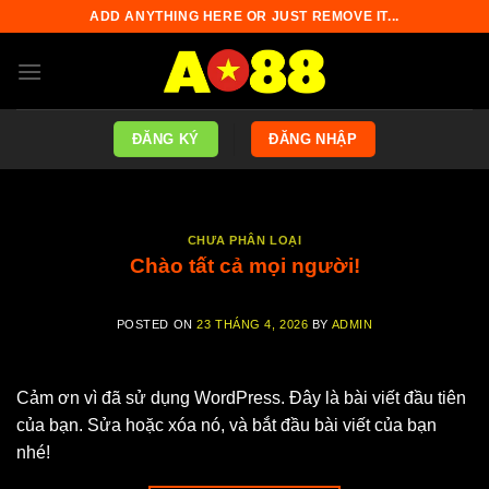
Skip
ADD ANYTHING HERE OR JUST REMOVE IT...
to
content
ĐĂNG KÝ
ĐĂNG NHẬP
CHƯA PHÂN LOẠI
Chào tất cả mọi người!
POSTED ON
23 THÁNG 4, 2026
BY
ADMIN
Cảm ơn vì đã sử dụng WordPress. Đây là bài viết đầu tiên
của bạn. Sửa hoặc xóa nó, và bắt đầu bài viết của bạn
nhé!