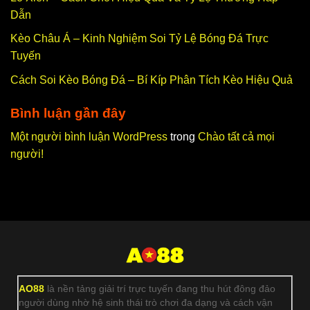
Dẫn
Kèo Châu Á – Kinh Nghiệm Soi Tỷ Lệ Bóng Đá Trực
Tuyến
Cách Soi Kèo Bóng Đá – Bí Kíp Phân Tích Kèo Hiệu Quả
Bình luận gần đây
Một người bình luận WordPress
trong
Chào tất cả mọi
người!
AO88
là nền tảng giải trí trực tuyến đang thu hút đông đảo
người dùng nhờ hệ sinh thái trò chơi đa dạng và cách vận