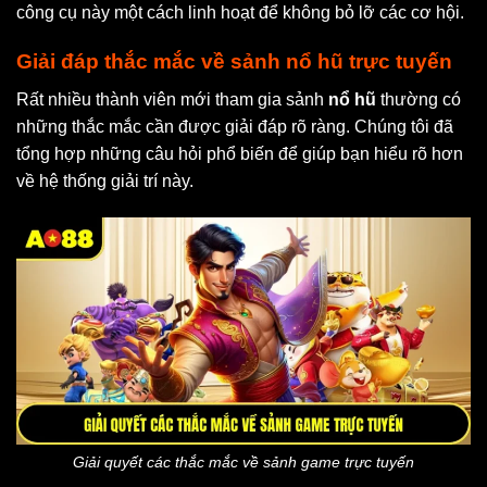
công cụ này một cách linh hoạt để không bỏ lỡ các cơ hội.
Giải đáp thắc mắc về sảnh nổ hũ trực tuyến
Rất nhiều thành viên mới tham gia sảnh
nổ hũ
thường có
những thắc mắc cần được giải đáp rõ ràng. Chúng tôi đã
tổng hợp những câu hỏi phổ biến để giúp bạn hiểu rõ hơn
về hệ thống giải trí này.
Giải quyết các thắc mắc về sảnh game trực tuyến