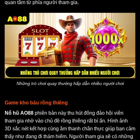
quan tâm từ phía người tham gia.
Những trò chơi quay thưởng hấp dẫn nhiều người chơi
Game kho báu rồng thiêng
Nổ hũ
AO88
phiên bản này thu hút đông đảo hội viên
tham gia nhờ vào chủ đề rồng thiêng rất bí ẩn. Hình ảnh
3D sắc nét kết hợp cùng âm thanh chân thực giúp bạn cảm
thấy như đang đi thám hiểm. Người tham gia sẽ có những