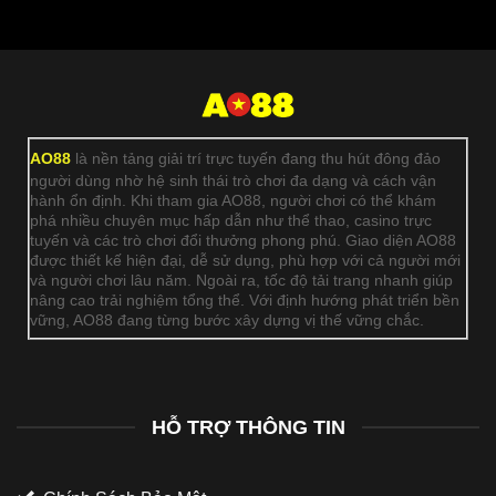
AO88
là nền tảng giải trí trực tuyến đang thu hút đông đảo
người dùng nhờ hệ sinh thái trò chơi đa dạng và cách vận
hành ổn định. Khi tham gia AO88, người chơi có thể khám
phá nhiều chuyên mục hấp dẫn như thể thao, casino trực
tuyến và các trò chơi đổi thưởng phong phú. Giao diện AO88
được thiết kế hiện đại, dễ sử dụng, phù hợp với cả người mới
và người chơi lâu năm. Ngoài ra, tốc độ tải trang nhanh giúp
nâng cao trải nghiệm tổng thể. Với định hướng phát triển bền
vững, AO88 đang từng bước xây dựng vị thế vững chắc.
HỖ TRỢ THÔNG TIN