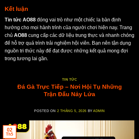
Kết luận
Tin tức
AO88
đóng vai trò như một chiếc la bàn định
hướng cho mọi hành trình của người chơi hiện nay. Trang
chủ
AO88
cung cấp các dữ liệu trung thực và nhanh chóng
để hỗ trợ quá trình trải nghiệm hội viên. Bạn nên tận dụng
nguồn tri thức này để đạt được những kết quả mong đợi
trong tương lai gần.
TIN TỨC
Đá Gà Trực Tiếp – Nơi Hội Tụ Những
Trận Đấu Nảy Lửa
POSTED ON
2 THÁNG 5, 2026
BY
ADMIN
02
Th5