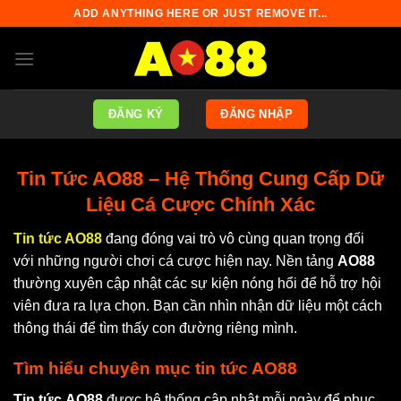
Skip
ADD ANYTHING HERE OR JUST REMOVE IT...
to
content
ĐĂNG KÝ
ĐĂNG NHẬP
Tin Tức AO88 – Hệ Thống Cung Cấp Dữ
Liệu Cá Cược Chính Xác
Tin tức AO88
đang đóng vai trò vô cùng quan trọng đối
với những người chơi cá cược hiện nay. Nền tảng
AO88
thường xuyên cập nhật các sự kiện nóng hổi để hỗ trợ hội
viên đưa ra lựa chọn. Bạn cần nhìn nhận dữ liệu một cách
thông thái để tìm thấy con đường riêng mình.
Tìm hiểu chuyên mục tin tức AO88
Tin tức
AO88
được hệ thống cập nhật mỗi ngày để phục