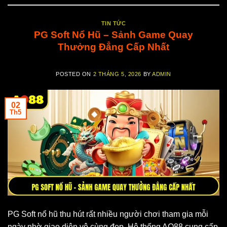
TIN TỨC
PG Soft Nổ Hũ – Sảnh Game Quay
Thưởng Đẳng Cấp Nhất
POSTED ON
2 THÁNG 5, 2026
BY
ADMIN
02
Th5
PG Soft nổ hũ thu hút rất nhiều người chơi tham gia mỗi
ngày nhờ giao diện vô cùng đẹp. Hệ thống AO88 cung cấp