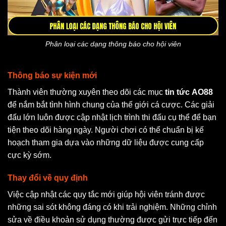
Phân loại các dạng thông báo cho hội viên
Thông báo sự kiện mới
Thành viên thường xuyên theo dõi các mục
tin tức
AO88
để nắm bắt tình hình chung của thế giới cá cược. Các giải
đấu lớn luôn được cập nhật lịch trình thi đấu cụ thể để bạn
tiện theo dõi hàng ngày. Người chơi có thể chuẩn bị kế
hoạch tham gia dựa vào những dữ liệu được cung cấp
cực kỳ sớm.
Thay đổi về quy định
Việc cập nhật các quy tắc mới giúp hội viên tránh được
những sai sót không đáng có khi trải nghiệm. Những chỉnh
sửa về điều khoản sử dụng thường được gửi trực tiếp đến