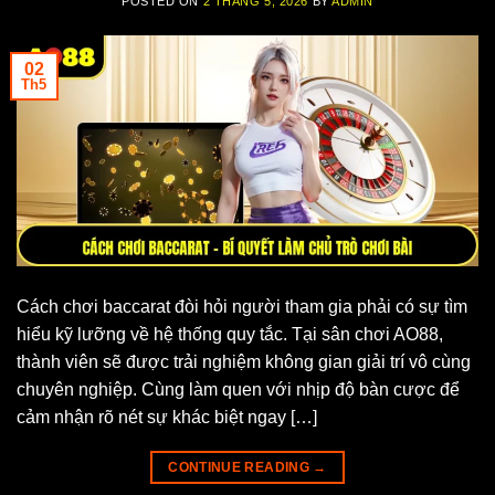
POSTED ON
2 THÁNG 5, 2026
BY
ADMIN
02
Th5
Cách chơi baccarat đòi hỏi người tham gia phải có sự tìm
hiểu kỹ lưỡng về hệ thống quy tắc. Tại sân chơi AO88,
thành viên sẽ được trải nghiệm không gian giải trí vô cùng
chuyên nghiệp. Cùng làm quen với nhịp độ bàn cược để
cảm nhận rõ nét sự khác biệt ngay […]
CONTINUE READING
→