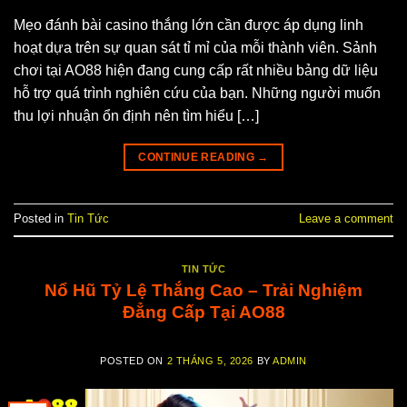
Mẹo đánh bài casino thắng lớn cần được áp dụng linh
hoạt dựa trên sự quan sát tỉ mỉ của mỗi thành viên. Sảnh
chơi tại AO88 hiện đang cung cấp rất nhiều bảng dữ liệu
hỗ trợ quá trình nghiên cứu của bạn. Những người muốn
thu lợi nhuận ổn định nên tìm hiểu […]
CONTINUE READING
→
Posted in
Tin Tức
Leave a comment
TIN TỨC
Nổ Hũ Tỷ Lệ Thắng Cao – Trải Nghiệm
Đẳng Cấp Tại AO88
POSTED ON
2 THÁNG 5, 2026
BY
ADMIN