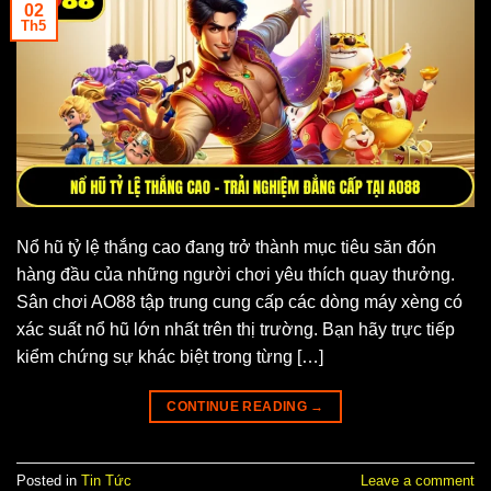
02
Th5
Nổ hũ tỷ lệ thắng cao đang trở thành mục tiêu săn đón
hàng đầu của những người chơi yêu thích quay thưởng.
Sân chơi AO88 tập trung cung cấp các dòng máy xèng có
xác suất nổ hũ lớn nhất trên thị trường. Bạn hãy trực tiếp
kiểm chứng sự khác biệt trong từng […]
CONTINUE READING
→
Posted in
Tin Tức
Leave a comment