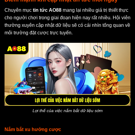
Chuyên mục
tin tức
AO88
mang lại nhiều giá trị thiết thực
cho người chơi trong giai đoạn hiện nay rất nhiều. Hội viên
thường xuyên cập nhật dữ liệu sẽ có cái nhìn tổng quan về
môi trường đặt cược trực tuyến.
Lợi thế của việc nắm bắt dữ liệu sớm
Nắm bắt xu hướng cược