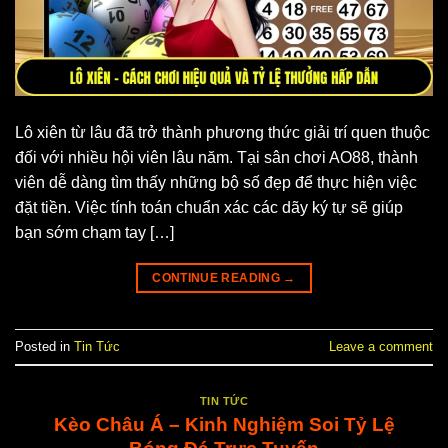
Lô xiên từ lâu đã trở thành phương thức giải trí quen thuộc
đối với nhiều hội viên lâu năm. Tại sân chơi AO88, thành
viên dễ dàng tìm thấy những bộ số đẹp để thực hiện việc
đặt tiền. Việc tính toán chuẩn xác các dãy ký tự sẽ giúp
bạn sớm chạm tay […]
CONTINUE READING
→
Posted in
Tin Tức
Leave a comment
TIN TỨC
Kèo Châu Á – Kinh Nghiệm Soi Tỷ Lệ