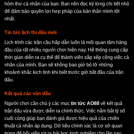
hòm thư cá nhân của bạn. Bạn nên đọc kỹ từng chi tiết nhỏ
để đảm bảo quyền lợi hợp pháp của bản thân mình tốt
nhất.
Tin tức lịch thi đấu mới
Lịch trình các trận cầu hấp dẫn luôn là mối quan tâm hàng
đầu của rất nhiều người chơi hiện nay. Hệ thống cung cấp
thời gian diễn ra cụ thể để thành viên sắp xếp công việc cá
nhân của mình. Bạn sẽ không bao giờ bỏ lỡ những
khoảnh khắc kịch tính khi biết trước giờ bắt đầu của trận
đấu.
Kết quả các ván đấu
Người chơi cần chú ý các mục
tin tức
AO88
về kết quả
trận đấu vừa được diễn ra chính thức. Việc nắm bắt tỷ số
cuối cùng giúp bạn đánh giá được hiệu quả của chiến
thuật cá nhân áp dụng. Dữ liệu chính xác là cơ sở quan
trọng để hội viên rút ra bài học kinh nghiệm cho lần sau.