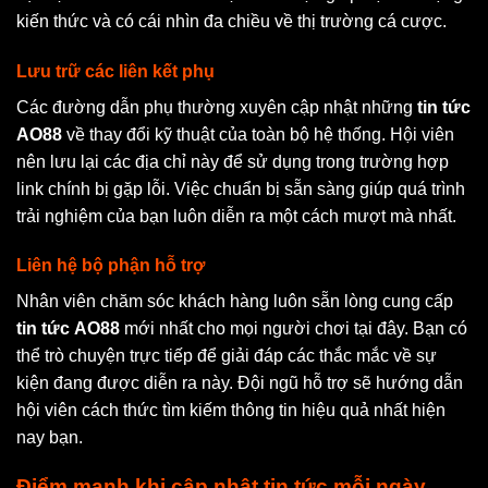
kiến thức và có cái nhìn đa chiều về thị trường cá cược.
Lưu trữ các liên kết phụ
Các đường dẫn phụ thường xuyên cập nhật những
tin tức
AO88
về thay đổi kỹ thuật của toàn bộ hệ thống. Hội viên
nên lưu lại các địa chỉ này để sử dụng trong trường hợp
link chính bị gặp lỗi. Việc chuẩn bị sẵn sàng giúp quá trình
trải nghiệm của bạn luôn diễn ra một cách mượt mà nhất.
Liên hệ bộ phận hỗ trợ
Nhân viên chăm sóc khách hàng luôn sẵn lòng cung cấp
tin tức
AO88
mới nhất cho mọi người chơi tại đây. Bạn có
thể trò chuyện trực tiếp để giải đáp các thắc mắc về sự
kiện đang được diễn ra này. Đội ngũ hỗ trợ sẽ hướng dẫn
hội viên cách thức tìm kiếm thông tin hiệu quả nhất hiện
nay bạn.
Điểm mạnh khi cập nhật tin tức mỗi ngày