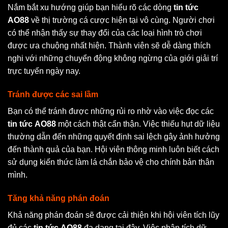
Nắm bắt xu hướng giúp bạn hiểu rõ các dòng
tin tức
AO88
về thị trường cá cược hiện tại vô cùng. Người chơi
có thể nhận thấy sự thay đổi của các loại hình trò chơi
được ưa chuộng nhất hiện. Thành viên sẽ dễ dàng thích
nghi với những chuyển động không ngừng của giới giải trí
trực tuyến ngày nay.
Tránh được các sai lầm
Bạn có thể tránh được những rủi ro nhờ vào việc đọc các
tin tức
AO88
một cách thật cẩn thận. Việc thiếu hụt dữ liệu
thường dẫn đến những quyết định sai lệch gây ảnh hưởng
đến thành quả của bạn. Hội viên thông minh luôn biết cách
sử dụng kiến thức làm lá chắn bảo vệ cho chính bản thân
mình.
Tăng khả năng phán đoán
Khả năng phán đoán sẽ được cải thiện khi hội viên tích lũy
đủ các
tin tức
AO88
đa dạng tại đây. Việc phân tích dữ